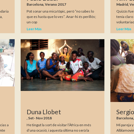
Barcelona, Verano 2017
Madrid, V
adaria
Pot sonar una mica tòpic, però “no sabes lo
Quizás fue
a,
que es hasta que lo ves”. Anar-hi és perillós;
tenía claro
un cop
voluntariad
Leer Más
Leer Más
Duna Llobet
Sergi
, Set- Nov 2018
Barcelona
cias a
He tingut la sort de visitar l’Àfrica en més
Mi pareja 
nte
d’una ocasió, i aquesta última no serà la
Alblamovin