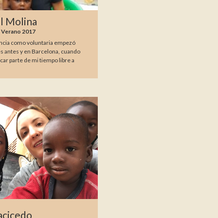
l Molina
, Verano 2017
ncia como voluntaria empezó
 antes y en Barcelona, cuando
car parte de mi tiempo libre a
acicedo