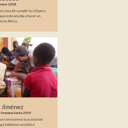
erano 2018
se cosa de cumplir los 30 pero
 que este año iba a hacer un
o en África.
o Jiménez
, Semana Santa 2019
y yo conocíamos la asociación
g y habíamos asistido a