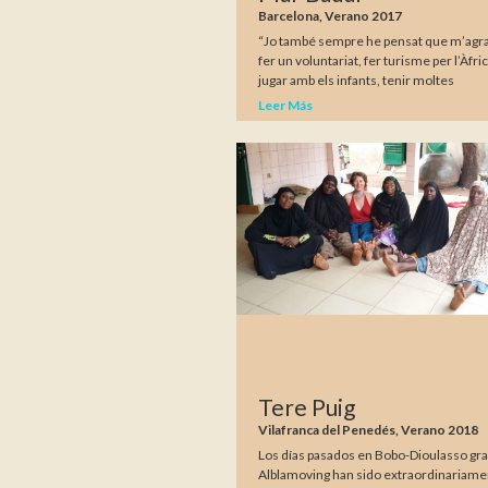
Barcelona, Verano 2017
“Jo també sempre he pensat que m’agr
fer un voluntariat, fer turisme per l’Àfric
jugar amb els infants, tenir moltes
Leer Más
Tere Puig
Vilafranca del Penedés, Verano 2018
Los días pasados en Bobo-Dioulasso gra
Alblamoving han sido extraordinariame