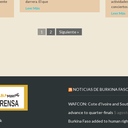
mente
darrera. El que
actividade
conciertos
Leer Más
Leer Más
1
2
Siguiente »
NOTICIAS DE BURKINA FAS
WAFCON: Cote d'Ivoire and Sout
advance to quarter-finals
5 agost
k
Burkina Faso added to human rig