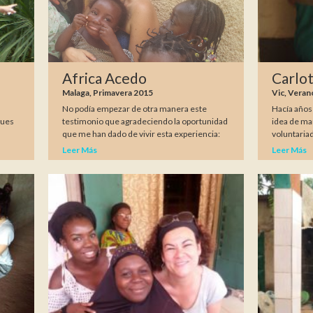
Africa Acedo
Carlo
Malaga, Primavera 2015
Vic, Veran
No podía empezar de otra manera este
Hacía años
Pues
testimonio que agradeciendo la oportunidad
idea de ma
que me han dado de vivir esta experiencia:
voluntariad
Leer Más
Leer Más