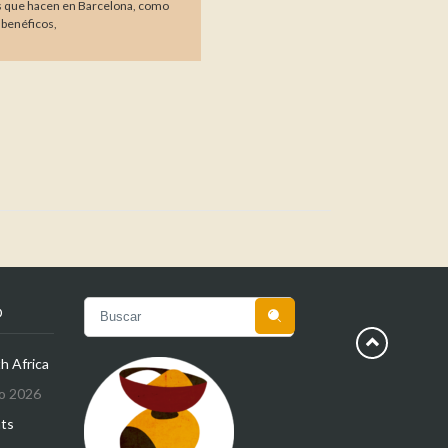
s que hacen en Barcelona, como
 benéficos,
O

h Africa
o 2026
hts