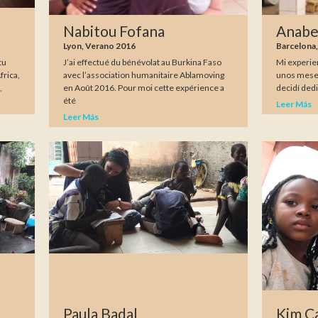
Nabitou Fofana
Anabe
Lyon, Verano 2016
Barcelona
tu
J’ai effectué du bénévolat au Burkina Faso
Mi experie
frica,
avec l’association humanitaire Ablamoving
unos meses
,
en Août 2016. Pour moi cette expérience a
decidí dedi
été
Leer Más
Leer Más
Paula Badal
Kim C