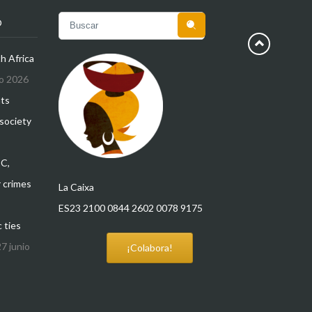
O

h Africa
o 2026
hts
 society
CC,
 crimes
La Caixa
ES23 2100 0844 2602 0078 9175
 ties
27 junio
¡Colabora!