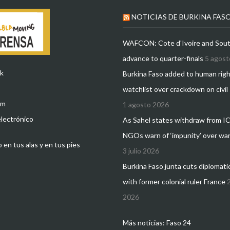
NOTICIAS DE BURKINA FAS
WAFCON: Cote d'Ivoire and Sout
advance to quarter-finals
5 agost
k
Burkina Faso added to human rig
watchlist over crackdown on civil
am
1 agosto 2026
lectrónico
As Sahel states withdraw from I
NGOs warn of ‘impunity’ over war
 en tus alas y en tus pies
3 julio 2026
Burkina Faso junta cuts diplomatic
with former colonial ruler France
2026
Más noticias:
Faso 24