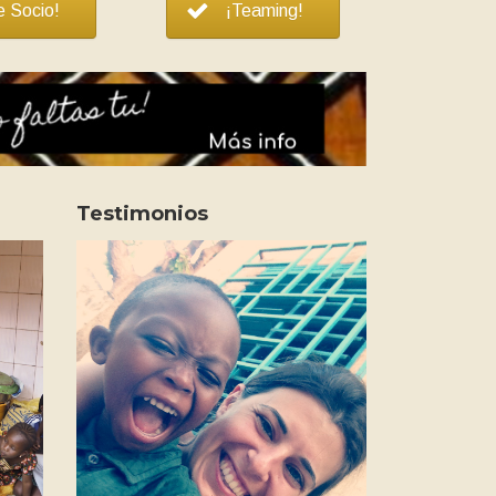
e Socio!
¡Teaming!
Testimonios