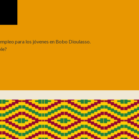
 empleo para los jóvenes en Bobo Dioulasso.
le?