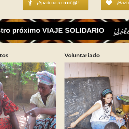
¡Apadrina a un niñ@!
¡Hazt
tos
Voluntariado