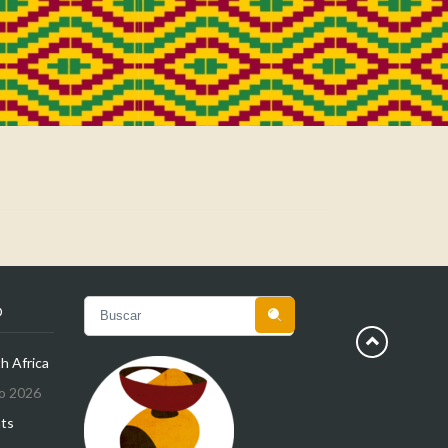
O

h Africa
o 2026
hts