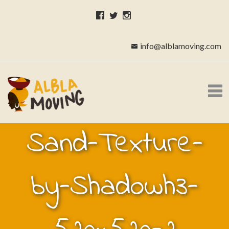
info@alblamoving.com
Sand-Texture-
by-Shadowh3-