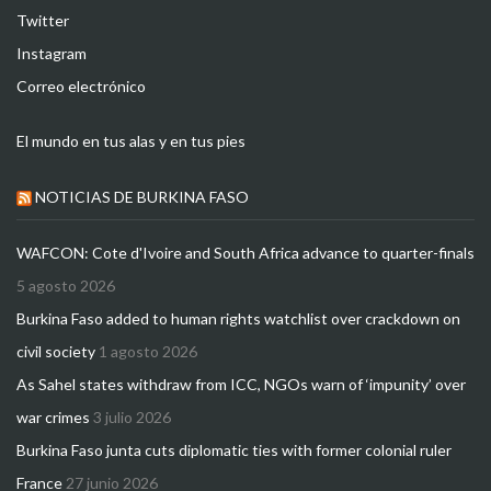
Twitter
Instagram
Correo electrónico
El mundo en tus alas y en tus pies
NOTICIAS DE BURKINA FASO
WAFCON: Cote d'Ivoire and South Africa advance to quarter-finals
5 agosto 2026
Burkina Faso added to human rights watchlist over crackdown on
civil society
1 agosto 2026
As Sahel states withdraw from ICC, NGOs warn of ‘impunity’ over
war crimes
3 julio 2026
Burkina Faso junta cuts diplomatic ties with former colonial ruler
France
27 junio 2026